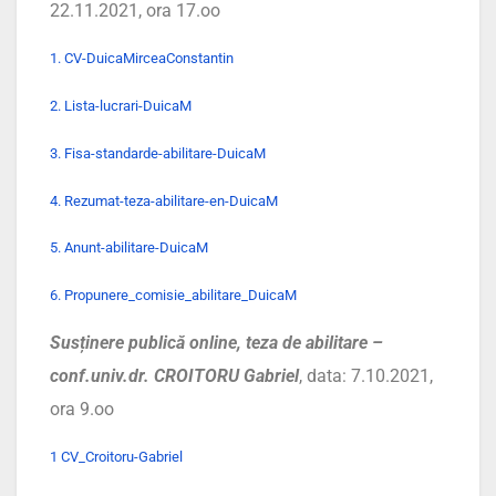
22.11.2021, ora 17.oo
1. CV-DuicaMirceaConstantin
2. Lista-lucrari-DuicaM
3. Fisa-standarde-abilitare-DuicaM
4. Rezumat-teza-abilitare-en-DuicaM
5. Anunt-abilitare-DuicaM
6. Propunere_comisie_abilitare_DuicaM
Susținere publică online, teza de abilitare –
conf.univ.dr. CROITORU Gabriel
, data: 7.10.2021,
ora 9.oo
1 CV_Croitoru-Gabriel