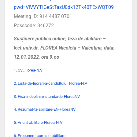
pwd=VlVVYTlGeStTazU0dk12Tk40TExWQT09
Meeting ID: 914 4487 0701
Passcode: 846272
Susținere publică online, teza de abilitare –
lect.univ.dr. FLOREA Nicoleta – Valentina, data:
12.01.2022, ora 9.oo
1. CV_Florea-N.V
2. Lista-de-lucrari-a-candidtului_Florea-N.V
3. Fisa-indeplinire-standarde-FloreaNV
4. Rezumat-tz-abilitare-EN-FloreaNV
5. Anunt-abilitare-Florea-N-V
6. Propunere-comisie-abilitare