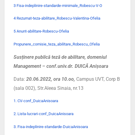
3 Fisa-indeplinire-standarde-minimale_Robescu-V-O
4 Rezumat-teza-abilitare_Robescu-Valentina-Ofelia
5 Anunt-abilitare-Robescu-Ofelia
Propunere_comisie_teza_abilitare_Robescu_Ofelia
Susținere publică teză de abilitare, domeniul
Management – conf.univ.dr. DUICĂ Anișoara
Data:
20.06.2022, ora 10.oo,
Campus UVT, Corp B
(sala 002), Str.Aleea Sinaia, nr.13
1. CV-conf_DuicaAnisoara
2. Lista-lucrari-conf_DuicaAnisoara
3. Fisa-indeplinire-standarde-DuicaAnisoara