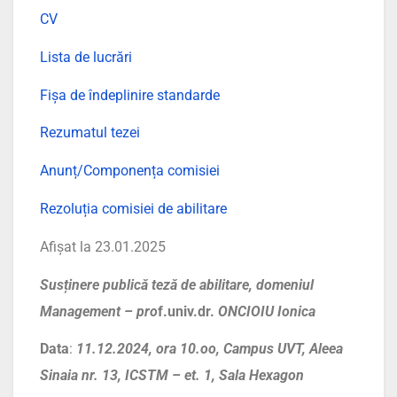
CV
Lista de lucrări
Fișa de îndeplinire standarde
Rezumatul tezei
Anunț/Componența comisiei
Rezoluția comisiei de abilitare
Afișat la 23.01.2025
Susținere publică teză de abilitare, domeniul
Management –
pro
f.univ.dr.
ONCIOIU Ionica
Data
:
11
.12.2024, ora 10.oo, Campus UVT, Aleea
Sinaia nr. 13, ICSTM – et. 1, Sala Hexagon