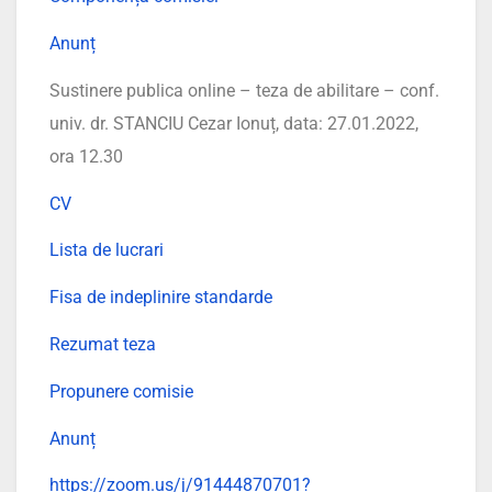
Anunț
Sustinere publica online – teza de abilitare – conf.
univ. dr. STANCIU Cezar Ionuț, data: 27.01.2022,
ora 12.30
CV
Lista de lucrari
Fisa de indeplinire standarde
Rezumat teza
Propunere comisie
Anunț
https://zoom.us/j/91444870701?