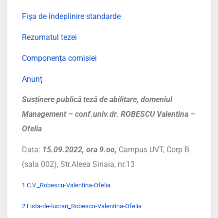
Fișa de îndeplinire standarde
Rezumatul tezei
Componența comisiei
Anunț
Susținere publică teză de abilitare, domeniul
Management – conf.univ.dr. ROBESCU Valentina –
Ofelia
Data:
15.09.2022, ora 9.oo,
Campus UVT, Corp B
(sala 002), Str.Aleea Sinaia, nr.13
1 C.V._Robescu-Valentina-Ofelia
2 Lista-de-lucrari_Robescu-Valentina-Ofelia