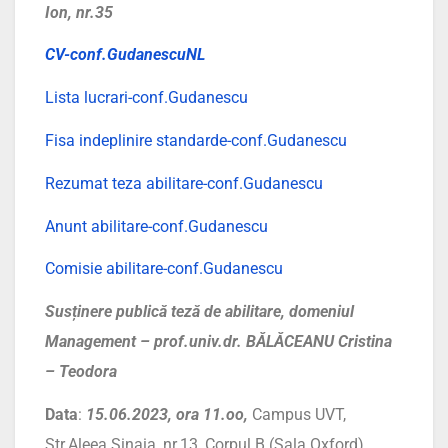
Ion, nr.35
CV-conf.GudanescuNL
Lista lucrari-conf.Gudanescu
Fisa indeplinire standarde-conf.Gudanescu
Rezumat teza abilitare-conf.Gudanescu
Anunt abilitare-conf.Gudanescu
Comisie abilitare-conf.Gudanescu
Susținere publică teză de abilitare, domeniul
Management – prof.univ.dr. BĂLĂCEANU Cristina
– Teodora
Data
:
15.06.2023, ora 11.oo,
Campus UVT,
Str.Aleea Sinaia, nr.13, Corpul B (Sala Oxford)