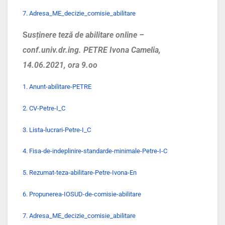
7. Adresa_ME_decizie_comisie_abilitare
S
usținere teză de abilitare online –
conf.univ.dr.ing. PETRE Ivona Camelia,
14.06.2021, ora 9.oo
1. Anunt-abilitare-PETRE
2. CV-Petre-I_C
3. Lista-lucrari-Petre-I_C
4. Fisa-de-indeplinire-standarde-minimale-Petre-I-C
5. Rezumat-teza-abilitare-Petre-Ivona-En
6. Propunerea-IOSUD-de-comisie-abilitare
7. Adresa_ME_decizie_comisie_abilitare