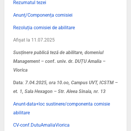
Rezumatul tezei
Anunț/Componența comisiei
Rezoluția comisiei de abilitare
Afișat la 11.07.2025
Susținere publică teză de abilitare, domeniul
Management –
con
f. univ. dr.
DUȚU Amalia –
Viorica
Data
:
7
.04.2025, ora 10.oo, Campus UVT, ICSTM –
et. 1, Sala Hexagon – Str. Aleea Sinaia, nr. 13
Anunt-data+loc sustinere/componenta comisie
abilitare
CV-conf.DutuAmaliaViorica