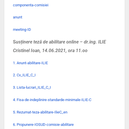
componenta-comisiei
anunt
meeting-ID
S
usținere teză de abilitare online – dr.ing. ILIE
Cristinel Ioan, 14.06.2021, ora 11.oo
1. Anunt-abilitare-ILIE
2. Cv_ILIE_C_I
3. Lista-lucrari_ILIE_C_I
4. Fisa-de-indeplinire-standarde-minimale-ILIE-C
5. Rezumat-teza-abilitare-IlieC_en
6. Propunere-IOSUD-comisie-abilitare