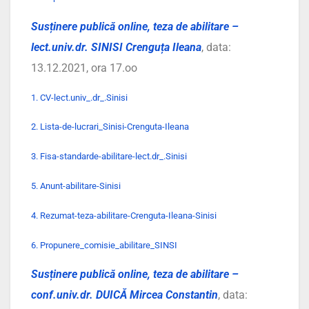
Susținere publică online, teza de abilitare –
lect.univ.dr. SINISI Crenguța Ileana
, data:
13.12.2021, ora 17.oo
1. CV-lect.univ_.dr_.Sinisi
2. Lista-de-lucrari_Sinisi-Crenguta-Ileana
3. Fisa-standarde-abilitare-lect.dr_.Sinisi
5. Anunt-abilitare-Sinisi
4. Rezumat-teza-abilitare-Crenguta-Ileana-Sinisi
6. Propunere_comisie_abilitare_SINSI
Susținere publică online, teza de abilitare –
conf.univ.dr. DUICĂ Mircea Constantin
, data: