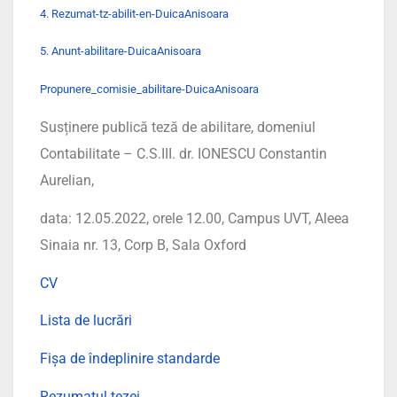
4. Rezumat-tz-abilit-en-DuicaAnisoara
5. Anunt-abilitare-DuicaAnisoara
Propunere_comisie_abilitare-DuicaAnisoara
Susținere publică teză de abilitare, domeniul
Contabilitate – C.S.III. dr. IONESCU Constantin
Aurelian,
data: 12.05.2022, orele 12.00, Campus UVT, Aleea
Sinaia nr. 13, Corp B, Sala Oxford
CV
Lista de lucrări
Fișa de îndeplinire standarde
Rezumatul tezei