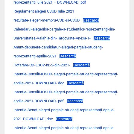
reprezentanti iulie 2021 – DOWNLOAD .pdf
Regulament alegeri CSUD Iulie 2021
rezultate-alegeri-membru-CSD-si-CSUD
Descarcă
Calendarul-alegerilor-parțiale-a-studenților-reprezentanți-din-
Universitatea-Valahia-din-Târgoviște-Anexa-1-
Descarcă
Anunț-depunere-candidaturi-alegeri-parțiale-studenți-
reprezentanți-aprilie-2021
Descarcă
Hotărâre-CD-LSUV-nr.-2-din-2021-
Descarcă
Intenție-Consilii-IOSUD-alegeri-parțiale-studenți-reprezentanți-
aprilie-2021-DOWNLOAD-.doc
Descarcă
Intenție-Consilii-IOSUD-alegeri-parțiale-studenți-reprezentanți-
aprilie-2021-DOWNLOAD-.pdf
Descarcă
Intenție-Senat-alegeri-parțiale-studenți-reprezentanți-aprilie-
2021-DOWNLOAD-.doc
Descarcă
Intenție-Senat-alegeri-parțiale-studenți-reprezentanți-aprilie-